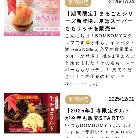
2026/07/24
季節限定
【期間限定】まるごとシリ
ーズ新登場♪ 夏はスーパー
ももリッチを販売中
こんにちは！BOMBOMYスタ
ッフです
今年も、インパクト
満点&SNS映え必至の数量限定
タルトが登場！ 桃を1個まるご
と乗せました！その名も「スー
パーももリッチ」！ 見てくだ
さい！この圧巻のビジュア
ル･･････ […]
2025/12/01
季節限定
【2025年】冬限定タルト
が今年も販売START♡
いつもBOMBOMY（ボンボミ
ー）をご愛顧いただきありがと