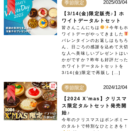
2025/03/04
季節限定
【3/14(金)限定販売♪】ホ
ワイトデータルトセット
皆さんこんにちは
今年もホ
ワイトデーがやってきました
バレンタインのお返しはもちろ
ん、日ごろの感謝を込めて大切
な人へ美味しいプレゼントはい
かがですか？昨年も好評だった
ホワイトデータルトセットを
3/14(金)限定で再販し […]
2024/12/04
季節限定
【2024 X’mas】クリスマ
ス限定タルトセット発売開
始♪
今年のクリスマスはボンボミー
のタルトで特別なひとときを！