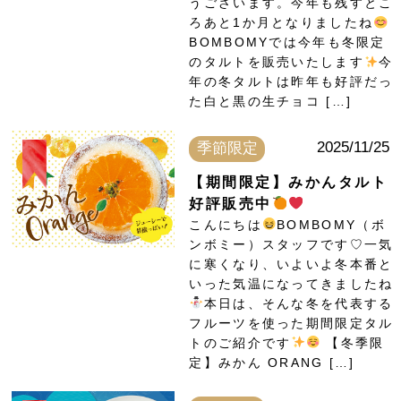
うございます。今年も残すとこ
ろあと1か月となりましたね
BOMBOMYでは今年も冬限定
のタルトを販売いたします
今
年の冬タルトは昨年も好評だっ
た白と黒の生チョコ […]
2025/11/25
季節限定
【期間限定】みかんタルト
好評販売中
こんにちは
BOMBOMY（ボ
ンボミー）スタッフです♡一気
に寒くなり、いよいよ冬本番と
いった気温になってきましたね
本日は、そんな冬を代表する
フルーツを使った期間限定タル
トのご紹介です
【冬季限
定】みかん ORANG […]