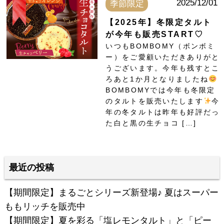
2025/12/01
季節限定
【2025年】冬限定タルト
が今年も販売START♡
いつもBOMBOMY（ボンボミ
ー）をご愛顧いただきありがと
うございます。今年も残すとこ
ろあと1か月となりましたね
BOMBOMYでは今年も冬限定
のタルトを販売いたします
今
年の冬タルトは昨年も好評だっ
た白と黒の生チョコ […]
最近の投稿
【期間限定】まるごとシリーズ新登場♪ 夏はスーパー
ももリッチを販売中
【期間限定】夏を彩る「塩レモンタルト」と「ピー