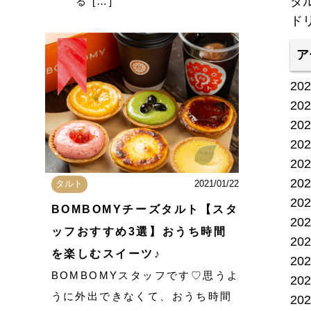
タ
る […]
ド
ア
20
20
20
20
20
20
タルト
2021/01/22
20
BOMBOMYチーズタルト【スタ
20
ッフおすすめ3選】おうち時間
20
を楽しむスイーツ♪
20
BOMBOMYスタッフです♡思うよ
20
うに外出できなくて、おうち時間
20