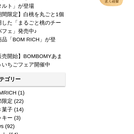
タルト」が登場
期間限定】白桃を丸ごと1個
用した「まるごと桃のチー
パフェ」発売中♪
品「BOM RICH」が登
！
販売開始】BOMBOMYあま
ういちごフェア開催中
テゴリー
MRICH
(1)
節限定
(22)
き菓子
(14)
ッキー
(3)
ws
(92)