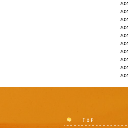
20
20
20
20
20
20
20
20
20
20