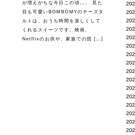
が増えがちな今日この頃…。 見た
20
20
目も可愛いBOMBOMYのチーズタ
20
ルトは、おうち時間を楽しくして
20
くれるスイーツです。映画、
20
Netflixのお供や、家族での団 […]
20
20
20
20
20
20
20
20
20
20
20