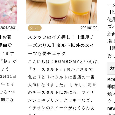
ー
【
使
ズ
2021/03/31
タルト
2021/01/29
新商
【お花
スタッフのイチ押し！【濃厚チ
場
理由♡
ーズぷりん】タルト以外のスイ
【
感じます
ーツも要チェック
お
「桜」が
こんにちは！BOMBOMYといえば
カ
しょう
「チーズタルト」♪おかげさまで、
3月11日
色とりどりのタルトは当店の一番
BO
例年より
人気になりました。 しかし、定番
季
ごろ〜4
のチーズタルト以外にも、フィナ
焼
満開にな
ンシェやプリン、クッキーなど、
ク
イチオシのスイーツがたくさんあ
ne