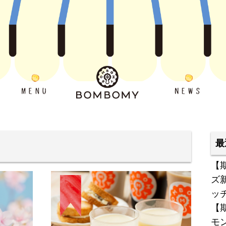
最
【
ズ
ッ
【
モ