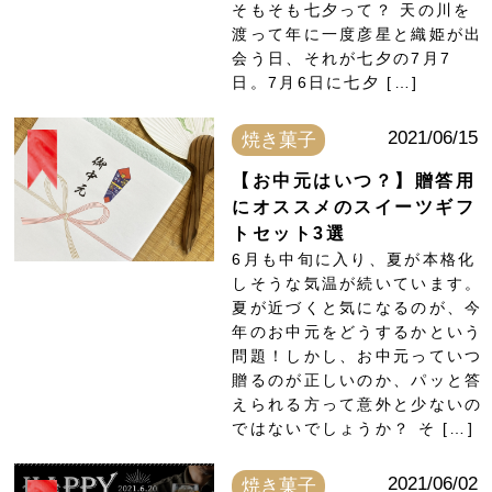
そもそも七夕って？ 天の川を
渡って年に一度彦星と織姫が出
会う日、それが七夕の7月7
日。7月6日に七夕 […]
2021/06/15
焼き菓子
【お中元はいつ？】贈答用
にオススメのスイーツギフ
トセット3選
6月も中旬に入り、夏が本格化
しそうな気温が続いています。
夏が近づくと気になるのが、今
年のお中元をどうするかという
問題！しかし、お中元っていつ
贈るのが正しいのか、パッと答
えられる方って意外と少ないの
ではないでしょうか？ そ […]
2021/06/02
焼き菓子