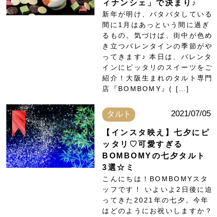
ィナンシェ」で決まり♪
新年が明け、バタバタしている
間に1月はあっという間に過ぎ
るもの。気づけば、街中が色め
き立つバレンタインの季節がや
ってきます♪ 本日は、バレンタ
インにピッタリのスイーツをご
紹介！大阪生まれのタルト専門
店『BOMBOMY』( […]
2021/07/05
タルト
【インスタ映え】七夕にピ
ッタリ♡可愛すぎる
BOMBOMYの七夕タルト
3選☆ミ
こんにちは！BOMBOMYスタ
ッフです！ いよいよ2日後に迫
ってきた2021年の七夕。今年
はどのようにお祝いしますか？