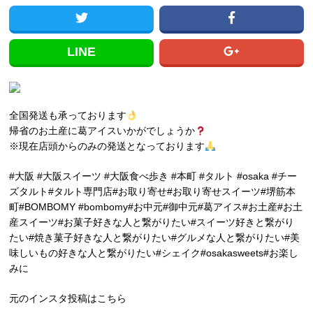
LINE
全国発送も承っております
帰省のお土産に葛アイスいかがでしょうか
※現在店頭からのみの発送となっております
#大阪 #大阪スイーツ #大阪食べ歩き #本町 #タルト #osaka #チー
ズタルト#タルト専門店#お取り寄せ#お取り寄せスイーツ#堺筋本
町#BOMBOMY #bombomy#お中元#御中元#葛アイス#お土産#お土
産スイーツ#お菓子好きな人と繋がりたい#スイーツ好きと繋がり
たい#焼き菓子好きな人と繋がりたい#グルメな人と繋がりたい#美
味しいもの好きな人と繋がりたい#シェイク#osakasweets#お楽し
みに
元のインスタ投稿はこちら