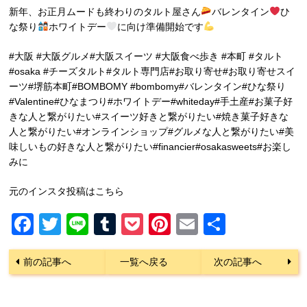
新年、お正月ムードも終わりのタルト屋さん
バレンタイン
ひ
な祭り
ホワイトデー
に向け準備開始です
#大阪 #大阪グルメ#大阪スイーツ #大阪食べ歩き #本町 #タルト
#osaka #チーズタルト#タルト専門店#お取り寄せ#お取り寄せスイ
ーツ#堺筋本町#BOMBOMY #bombomy#バレンタイン#ひな祭り
#Valentine#ひなまつり#ホワイトデー#whiteday#手土産#お菓子好
きな人と繋がりたい#スイーツ好きと繋がりたい#焼き菓子好きな
人と繋がりたい#オンラインショップ#グルメな人と繋がりたい#美
味しいもの好きな人と繋がりたい#financier#osakasweets#お楽し
みに
元のインスタ投稿はこちら
Facebook
Twitter
Line
Tumblr
Pocket
Pinterest
Email
共
有
前の記事へ
一覧へ戻る
次の記事へ