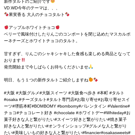
新作タルトのご紹介です
VD.WD今年のテーマは、、、
果実香る 大人のチョコタルト
アップルホワイトチョコ
ベリーで風味付けしたりんごのコンポートを閉じ込めたマスカルポ
ーネチーズとホワイトチョコのタルト。
甘すぎず、りんごのシャキシャキした食感も楽しめる商品となって
おります
発売開始まで今しばらくお待ちくださいませ
明日、もう１つの新作タルトご紹介しますね
#大阪 #大阪グルメ#大阪スイーツ #大阪食べ歩き #本町 #タルト
#osaka #チーズタルト#タルト専門店#お取り寄せ#お取り寄せスイ
ーツ#堺筋本町#BOMBOMY #bombomy#バレンタイン #Valentine#
チョコ#チョコレート好き #chocolate #ホワイトデー#Whiteday#お
菓子好きな人と繋がりたい#スイーツ好きと繋がりたい#焼き菓子
好きな人と繋がりたい#オンラインショップ#グルメな人と繋がり
たい#美味しいもの好きな人と繋がりたい#financier#osakasweets#