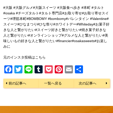
#大阪 #大阪グルメ#大阪スイーツ #大阪食べ歩き #本町 #タルト
#osaka #チーズタルト#タルト専門店#お取り寄せ#お取り寄せスイ
ーツ#堺筋本町#BOMBOMY #bombomy#バレンタイン #Valentine#
スイーツ#ひなまつり#ひな祭り#ホワイトデー#Whiteday#お菓子好
きな人と繋がりたい#スイーツ好きと繋がりたい#焼き菓子好きな
人と繋がりたい#オンラインショップ#グルメな人と繋がりたい#美
味しいもの好きな人と繋がりたい#financier#osakasweets#お楽し
みに
元のインスタ投稿はこちら
Facebook
Twitter
Line
Tumblr
Pocket
Pinterest
Email
共
有
前の記事へ
一覧へ戻る
次の記事へ