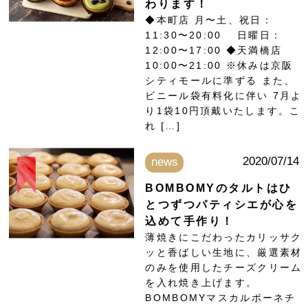
わります！
◆本町店 月〜土、祝日：
11:30〜20:00 日曜日：
12:00〜17:00 ◆天満橋店
10:00〜21:00 ※休みは京阪
シティモールに準ずる また、
ビニール袋有料化に伴い 7月よ
り1袋10円頂戴いたします。こ
れ […]
2020/07/14
news
BOMBOMYのタルトはひ
とつずつパティシエが心を
込めて手作り！
薄焼きにこだわったカリッサク
ッと香ばしい生地に、厳選素材
のみを使用したチーズクリーム
を入れ焼き上げます。
BOMBOMYマスカルポーネチ