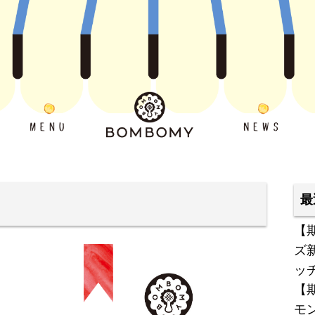
最
【
ズ
ッ
【
モ