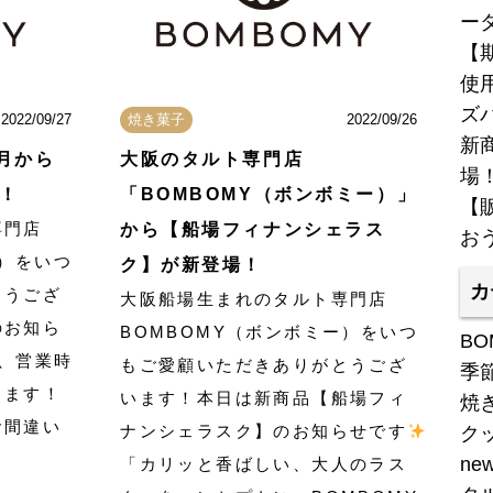
ー
【
使
ズ
2022/09/27
焼き菓子
2022/09/26
新商
0月から
大阪のタルト専門店
場
！
「BOMBOMY（ボンボミー）」
【
専門店
から【船場フィナンシェラス
お
ー）をいつ
ク】が新登場！
カ
とうござ
大阪船場生まれのタルト専門店
のお知ら
BOMBOMY（ボンボミー）をいつ
BO
り、営業時
もご愛顧いただきありがとうござ
季
します！
います！本日は新商品【船場フィ
焼
お間違い
ナンシェラスク】のお知らせです
ク
ne
「カリッと香ばしい、大人のラス