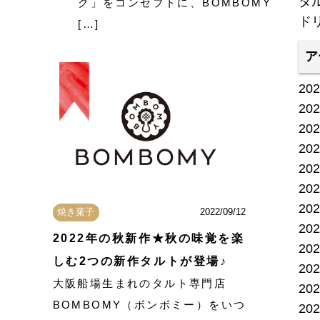
タ
ク」をコンセプトに、BOMBOMY
ド
[…]
ア
20
20
20
20
20
20
20
焼き菓子
2022/09/12
20
2022年の秋新作★秋の味覚を楽
20
しむ2つの新作タルトが登場♪
20
大阪船場生まれのタルト専門店
20
BOMBOMY（ボンボミー）をいつ
20