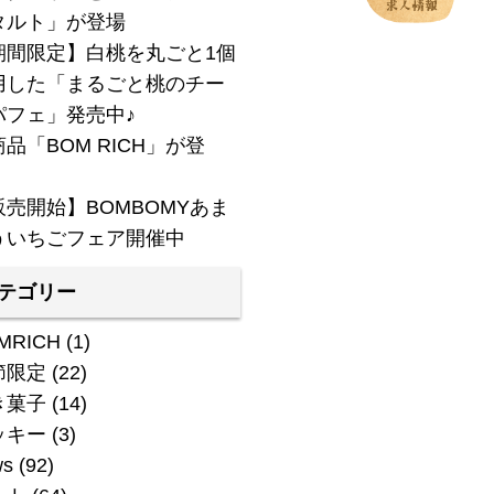
タルト」が登場
期間限定】白桃を丸ごと1個
用した「まるごと桃のチー
パフェ」発売中♪
品「BOM RICH」が登
！
販売開始】BOMBOMYあま
ういちごフェア開催中
テゴリー
MRICH
(1)
節限定
(22)
き菓子
(14)
ッキー
(3)
ws
(92)