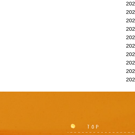
20
20
20
20
20
20
20
20
20
20