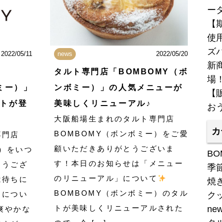
ー
【
使
ズ
2022/05/11
news
2022/05/20
新商
タルト専門店「BOMBOMY（ボ
場
ミー）」
ンボミー）」の人気メニューが
【
トが登
美味しくリニューアル♪
お
大阪船場生まれのタルト専門店
カ
BOMBOMY（ボンボミー）をご愛
専門店
顧いただきありがとうございま
ー）をいつ
BO
す！本日のお知らせは「メニュー
とうござ
季
のリニューアル」について
は待ちに
焼
BOMBOMY（ボンボミー）のタル
トについ
ク
トが美味しくリニューアルされた
ne
爽やかな