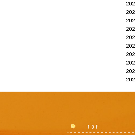
20
20
20
20
20
20
20
20
20
20