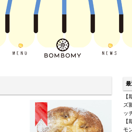
最
【
ズ
ッ
【
モ