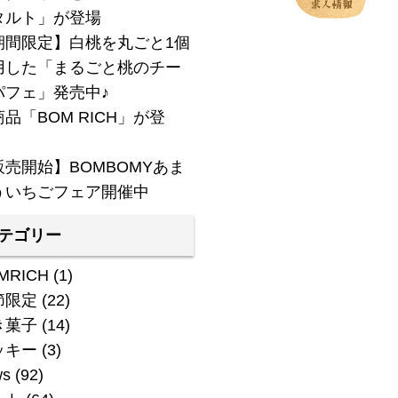
タルト」が登場
期間限定】白桃を丸ごと1個
用した「まるごと桃のチー
パフェ」発売中♪
品「BOM RICH」が登
！
販売開始】BOMBOMYあま
ういちごフェア開催中
テゴリー
MRICH
(1)
節限定
(22)
き菓子
(14)
ッキー
(3)
ws
(92)