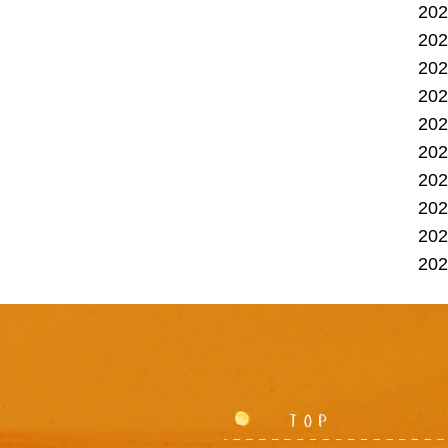
20
20
20
20
20
20
20
20
20
20