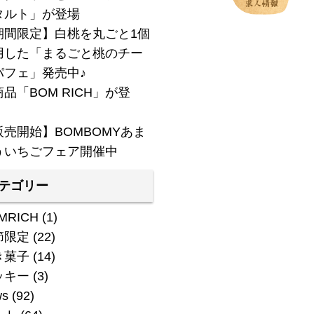
タルト」が登場
期間限定】白桃を丸ごと1個
用した「まるごと桃のチー
パフェ」発売中♪
品「BOM RICH」が登
！
販売開始】BOMBOMYあま
ういちごフェア開催中
テゴリー
MRICH
(1)
節限定
(22)
き菓子
(14)
ッキー
(3)
ws
(92)