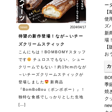
ー
【
使
ズ
news
2024/04/17
新商
待望の新作登場！なが～いチー
場
ズクリームスティック
【
こんにちは！BOMBOMYスタッフ
お
です
チュロスでもない、シュー
カ
クリームでもない！約19cmのなが
～いチーズクリームスティックが
BO
登場しました
新商品
季
『BomBoBou（ボンボボー）』！
焼
独特な食感でしっかりとした生地
ク
[…]
ne