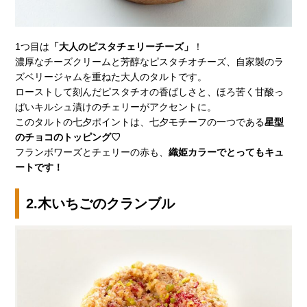
1つ目は
「大人のピスタチェリーチーズ」
！
濃厚なチーズクリームと芳醇なピスタチオチーズ、自家製のラ
ズベリージャムを重ねた大人のタルトです。
ローストして刻んだピスタチオの香ばしさと、ほろ苦く甘酸っ
ぱいキルシュ漬けのチェリーがアクセントに。
このタルトの七夕ポイントは、七夕モチーフの一つである
星型
のチョコのトッピング♡
フランボワーズとチェリーの赤も、
織姫カラーでとってもキュ
ートです！
2.木いちごのクランブル