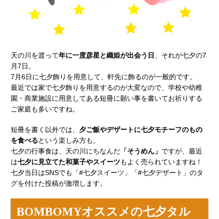
天の川を渡って
年に一度彦星と織姫が出会う日
、それが七夕の7
月7日。
7月6日に七夕飾りを用意して、軒先に飾るのが一般的です。
最近では家で七夕飾りを用意するのが大変なので、学校や幼稚
園・商業施設に用意してある短冊に願い事を書いてお祈りする
ご家庭も多いですね。
短冊を書く以外では、
夕ご飯やデザートに七夕モチーフのもの
を食べる
という楽しみ方も。
七夕の行事食は、天の川にちなんだ
「そうめん」
ですが、最近
は
七夕に見立てた和菓子やスイーツ
もよく売られていますね！
七夕当日はSNSでも「#七夕スイーツ」「#七夕デザート」のタ
グを付けた投稿が激増します。
BOMBOMYオススメの七夕タル