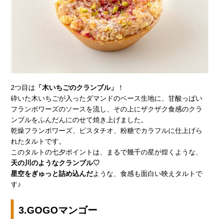
2つ目は
「木いちごのクランブル」
！
砕いた木いちごが入ったダマンドのベース生地に、甘酸っぱい
フランボワーズのソースを流し、その上にザクザク食感のクラ
ンブルをふんだんにのせて焼き上げました。
乾燥フランボワーズ、ピスタチオ、粉糖でカラフルに仕上げら
れたタルトです。
このタルトの七夕ポイントは、まるで幾千の星が煌くような、
天の川のようなクランブル♡
星空をぎゅっと詰め込んだ
ような、食感も面白い映えタルトで
す♪
3.GOGOマンゴー