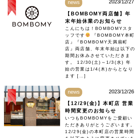
2023/12/27
news
【BOMBOMY両店舗】年
末年始休業のお知らせ
こんにちは！BOMBOMYスタ
ッフです
『BOMBOMY本町
店』『BOMBOMY天満扇町
店』両店舗、年末年始は以下の
期間お休みさせていただきま
す。 12/30(土)～1/3(水) 年
始の営業は1/4(木)からとなり
ます […]
2023/12/26
news
【12/29(金)】本町店 営業
時間変更のお知らせ
いつもBOMBOMYをご愛顧い
ただきありがとうございます。
12/29(金)の本町店の営業時間