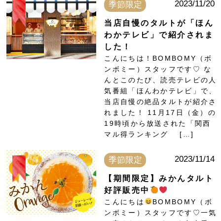
2023/11/20
季節限定
当店自慢のタルトが「ほん
わかテレビ」で紹介されま
した！
こんにちは！BOMBOMY（ボ
ンボミー）スタッフです♡ な
んとこのたび、読売テレビの人
気番組「ほんわかテレビ」で、
当店自慢の絶品タルトが紹介さ
れました！ 11月17日（金）の
19時頃から放送された「関西
マル得ランキング […]
2023/11/14
季節限定
【期間限定】みかんタルト
好評販売中
こんにちは
BOMBOMY（ボ
ンボミー）スタッフです♡一気