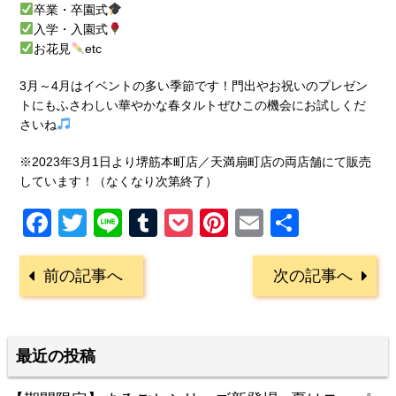
卒業・卒園式
入学・入園式
お花見
etc
3月～4月はイベントの多い季節です！門出やお祝いのプレゼン
トにもふさわしい華やかな春タルトぜひこの機会にお試しくだ
さいね
※2023年3月1日より堺筋本町店／天満扇町店の両店舗にて販売
しています！（なくなり次第終了）
Facebook
Twitter
Line
Tumblr
Pocket
Pinterest
Email
共
有
前の記事へ
次の記事へ
最近の投稿