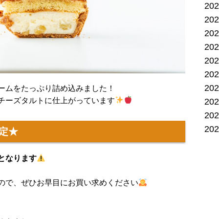
20
20
20
20
20
20
20
ームをたっぷり詰め込みました！
チーズタルトに仕上がっています
20
20
20
定★
となります
ので、ぜひお早目にお買い求めください