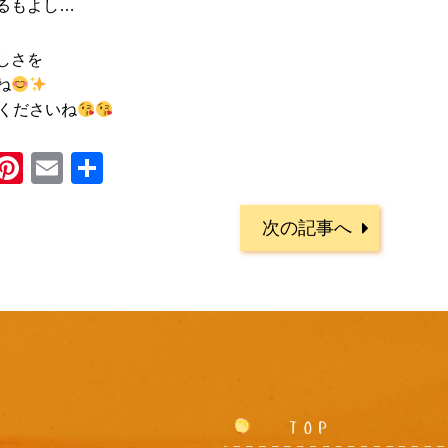
るもよし…
しさを
ね
てくださいね
blr
ocket
Pinterest
Email
共
有
次の記事へ