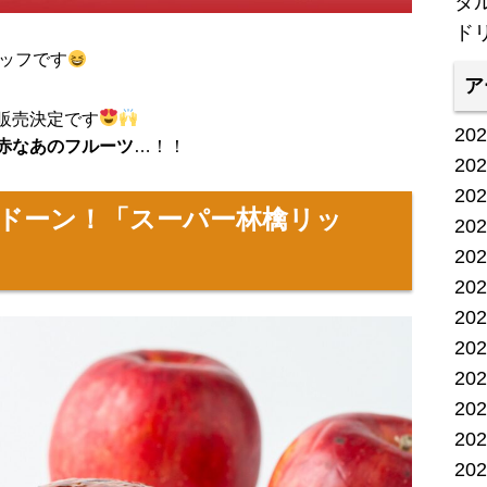
タ
ド
タッフです
ア
販売決定です
20
赤なあのフルーツ
…！！
20
20
ドーン！「スーパー林檎リッ
20
20
20
20
20
20
20
20
20