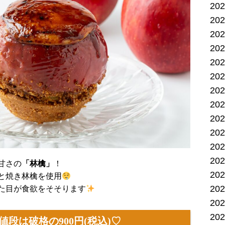
20
20
20
20
20
20
20
20
20
20
20
20
甘さの
「林檎」
！
20
と焼き林檎を使用
20
た目が食欲をそそります
20
20
値段は破格の900円(税込)
♡