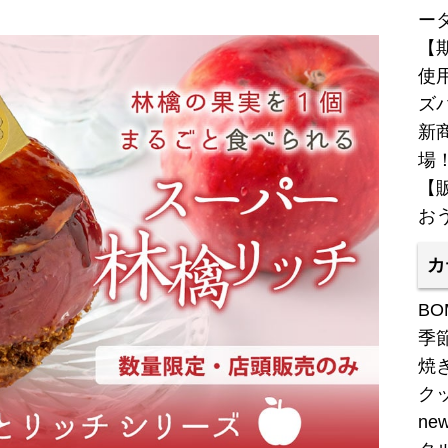
ー
【
使
ズ
新商
場
【
お
カ
BO
季
焼
ク
ne