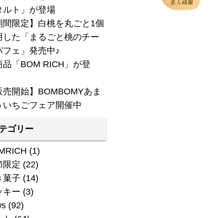
タルト」が登場
期間限定】白桃を丸ごと1個
用した「まるごと桃のチー
パフェ」発売中♪
品「BOM RICH」が登
！
販売開始】BOMBOMYあま
ういちごフェア開催中
テゴリー
MRICH
(1)
節限定
(22)
き菓子
(14)
ッキー
(3)
ws
(92)